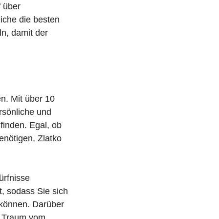
f über
eiche die besten
ln, damit der
en. Mit über 10
rsönliche und
finden. Egal, ob
enötigen, Zlatko
ürfnisse
t, sodass Sie sich
 können. Darüber
er Traum vom