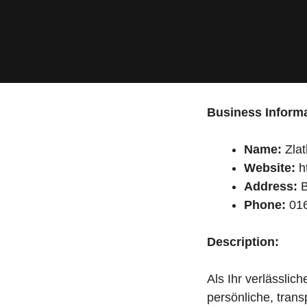
Business Informa
Name:
Zlat
Website:
ht
Address:
B
Phone:
016
Description:
Als Ihr verlässlic
persönliche, trans